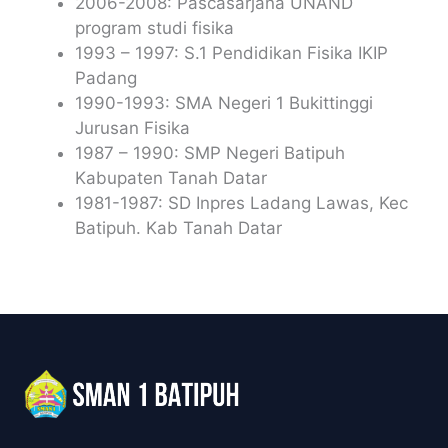
2006-2008: Pascasarjana UNAND
program studi fisika
1993 – 1997: S.1 Pendidikan Fisika IKIP
Padang
1990-1993: SMA Negeri 1 Bukittinggi
Jurusan Fisika
1987 – 1990: SMP Negeri Batipuh
Kabupaten Tanah Datar
1981-1987: SD Inpres Ladang Lawas, Kec
Batipuh. Kab Tanah Datar