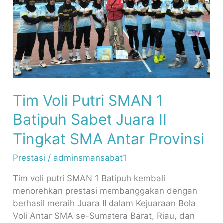
Sabet
Juara
II
Tingkat
SMA
Antar
Provinsi
Tim Voli Putri SMAN 1
Batipuh Sabet Juara II
Tingkat SMA Antar Provinsi
Prestasi
/
adminsmansabat1
Tim voli putri SMAN 1 Batipuh kembali
menorehkan prestasi membanggakan dengan
berhasil meraih Juara II dalam Kejuaraan Bola
Voli Antar SMA se-Sumatera Barat, Riau, dan